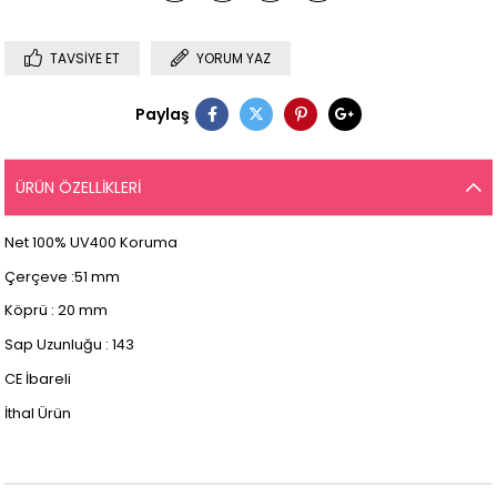
TAVSIYE ET
YORUM YAZ
Paylaş
ÜRÜN ÖZELLIKLERI
Net 100% UV400 Koruma
Çerçeve :51 mm
Köprü : 20 mm
Sap Uzunluğu : 143
CE İbareli
İthal Ürün