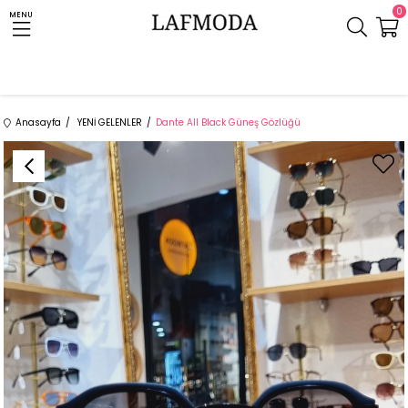
0
MENU
Anasayfa
YENİ GELENLER
Dante All Black Güneş Gözlüğü