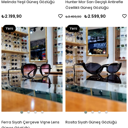
Melinda Yeşil Güneş Gözlüğü
Hunter Mor Sarı Geçişli Antirefle
Özellikli Güneş Gözlüğü
₺2.199,90
₺2.599,90
₺3.499,90
Yeni
Yeni
Ürün
Ürün
Ferra Siyah Çerçeve Vişne Lens
Rosita Siyah Güneş Gözlüğü
Güneş Gözlüğü