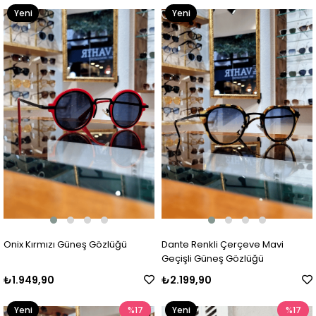
Yeni
Yeni
Ürün
Ürün
Onix Kırmızı Güneş Gözlüğü
Dante Renkli Çerçeve Mavi
Geçişli Güneş Gözlüğü
₺1.949,90
₺2.199,90
Yeni
%17
Yeni
%17