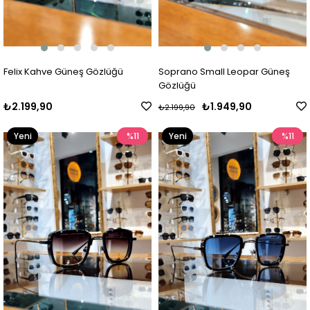
Felix Kahve Güneş Gözlüğü
Soprano Small Leopar Güneş
Gözlüğü
₺2.199,90
₺1.949,90
₺2.199,90
Yeni
%11
Yeni
%11
Ürün
Ürün