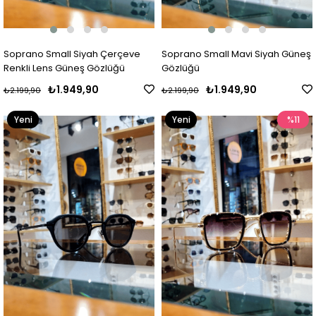
Soprano Small Siyah Çerçeve
Soprano Small Mavi Siyah Güneş
Renkli Lens Güneş Gözlüğü
Gözlüğü
₺1.949,90
₺1.949,90
₺2.199,90
₺2.199,90
Yeni
Yeni
%11
Ürün
Ürün