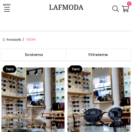
0
MENU
Anasayfa
KADIN
Sıralama
Filtreleme
Yeni
Yeni
Ürün
Ürün