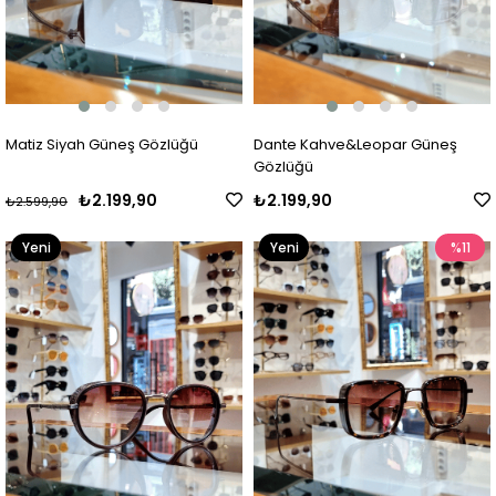
Matiz Siyah Güneş Gözlüğü
Dante Kahve&Leopar Güneş
Gözlüğü
₺2.199,90
₺2.199,90
₺2.599,90
Yeni
Yeni
%11
Ürün
Ürün