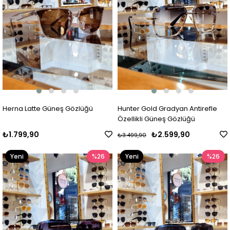
Herna Latte Güneş Gözlüğü
Hunter Gold Gradyan Antirefle
Özellikli Güneş Gözlüğü
₺1.799,90
₺2.599,90
₺3.499,90
Yeni
%26
Yeni
%26
Ürün
Ürün