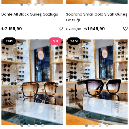
Dante All Black Güneş Gözlüğü
Soprano Small Gold Siyah Güneş
Gözlüğü
₺2.199,90
₺1.949,90
₺2.199,90
Yeni
%11
Yeni
Ürün
Ürün