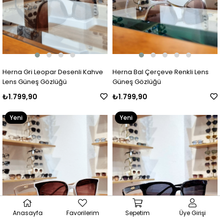
Herna Gri Leopar Desenli Kahve
Herna Bal Çerçeve Renkli Lens
Lens Güneş Gözlüğü
Güneş Gözlüğü
₺1.799,90
₺1.799,90
Yeni
Yeni
Ürün
Ürün
Anasayfa
Favorilerim
Sepetim
Üye Girişi