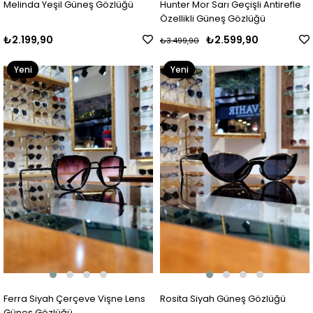
Melinda Yeşil Güneş Gözlüğü
Hunter Mor Sarı Geçişli Antirefle
Özellikli Güneş Gözlüğü
₺2.199,90
₺2.599,90
₺3.499,90
Yeni
Yeni
Ürün
Ürün
Ferra Siyah Çerçeve Vişne Lens
Rosita Siyah Güneş Gözlüğü
Güneş Gözlüğü