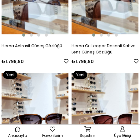
Herna Antrasit Güneş Gözlüğü
Herna Gri Leopar Desenli Kahve
Lens Güneş Gözlüğü
₺1.799,90
₺1.799,90
Yeni
Yeni
Ürün
Ürün
Anasayfa
Favorilerim
Sepetim
Üye Girişi