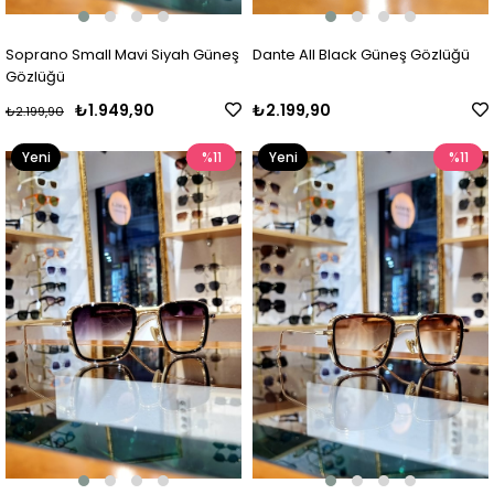
Soprano Small Mavi Siyah Güneş
Dante All Black Güneş Gözlüğü
Gözlüğü
₺1.949,90
₺2.199,90
₺2.199,90
Yeni
%11
Yeni
%11
Ürün
Ürün