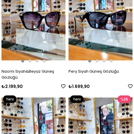
Naomi Siyah&Beyaz Güneş
Pery Siyah Güneş Gözlüğü
Gözlüğü
₺2.199,90
₺1.699,90
Yeni
Yeni
%26
Ürün
Ürün