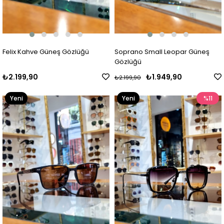
Felix Kahve Güneş Gözlüğü
Soprano Small Leopar Güneş
Gözlüğü
₺2.199,90
₺1.949,90
₺2.199,90
Yeni
Yeni
%11
Ürün
Ürün