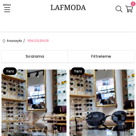
0
MENU
Anasayfa
YENİ GELENLER
Sıralama
Filtreleme
Yeni
Yeni
Ürün
Ürün