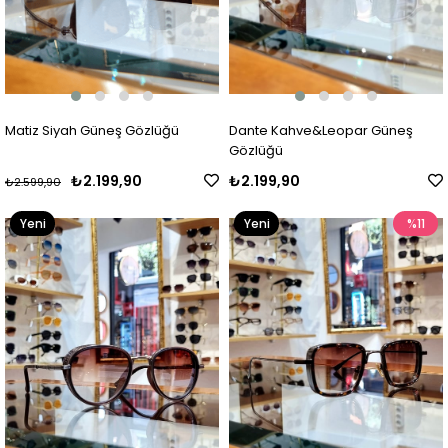
Matiz Siyah Güneş Gözlüğü
Dante Kahve&Leopar Güneş
Gözlüğü
₺2.199,90
₺2.199,90
₺2.599,90
Yeni
Yeni
%11
Ürün
Ürün