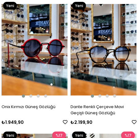
Yeni
Yeni
Ürün
Ürün
Onix Kırmızı Güneş Gözlüğü
Dante Renkli Çerçeve Mavi
Geçişli Güneş Gözlüğü
₺1.949,90
₺2.199,90
Yeni
%17
Yeni
%17