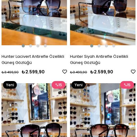
Hunter Lacivert Antirefle Özellikli
Hunter Siyah Antirefle Özellikli
Güneş Gözlüğü
Güneş Gözlüğü
₺2.599,90
₺2.599,90
₺3.499,90
₺3.499,90
Yeni
%15
Yeni
%15
Ürün
Ürün