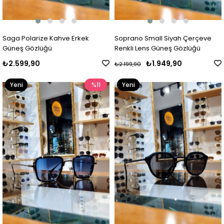
Saga Polarize Kahve Erkek
Soprano Small Siyah Çerçeve
Güneş Gözlüğü
Renkli Lens Güneş Gözlüğü
₺2.599,90
₺1.949,90
₺2.199,90
Yeni
%11
Yeni
Ürün
Ürün