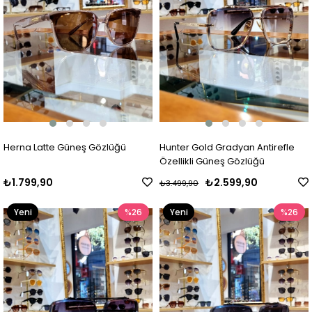
Herna Latte Güneş Gözlüğü
Hunter Gold Gradyan Antirefle
Özellikli Güneş Gözlüğü
₺1.799,90
₺2.599,90
₺3.499,90
Yeni
%26
Yeni
%26
Ürün
Ürün