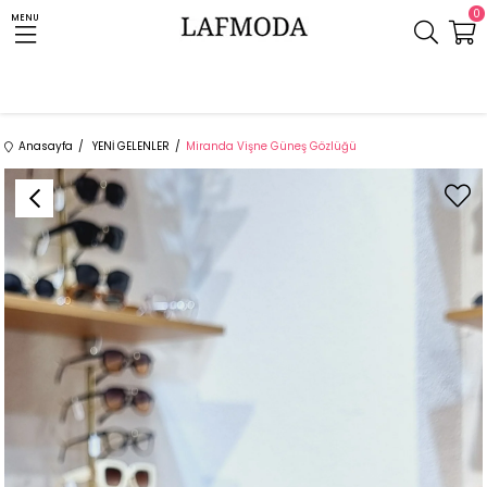
0
MENU
Anasayfa
YENİ GELENLER
Miranda Vişne Güneş Gözlüğü