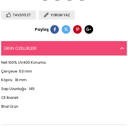
TAVSIYE ET
YORUM YAZ
Paylaş
ÜRÜN ÖZELLIKLERI
Net 100% UV400 Koruma
Çerçeve :53 mm
Köprü : 18 mm
Sap Uzunluğu : 145
CE İbareli
İthal Ürün